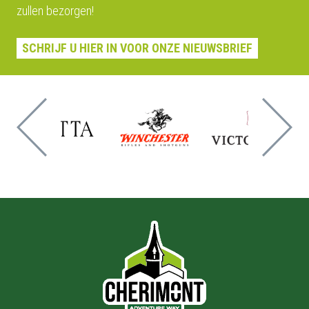
zullen bezorgen!
SCHRIJF U HIER IN VOOR ONZE NIEUWSBRIEF