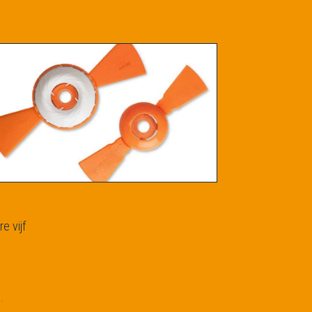
e vijf
.