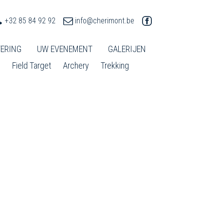
+32 85 84 92 92
info@cherimont.be
ERING
UW EVENEMENT
GALERIJEN
l
Field Target
Archery
Trekking