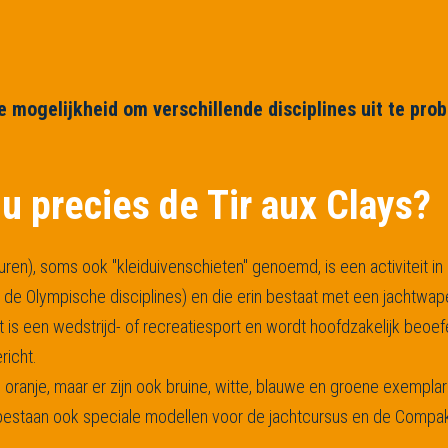
e mogelijkheid om verschillende disciplines uit te pro
nu precies de Tir aux Clays?
uren), soms ook "kleiduivenschieten" genoemd, is een activiteit in
or de Olympische disciplines) en die erin bestaat met een jachtwa
 is een wedstrijd- of recreatiesport en wordt hoofdzakelijk beo
richt.
in oranje, maar er zijn ook bruine, witte, blauwe en groene exem
estaan ook speciale modellen voor de jachtcursus en de Compak S