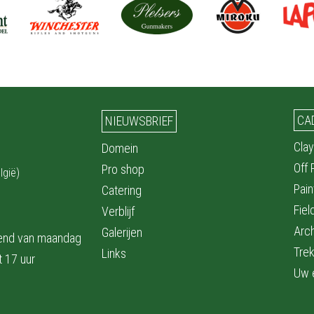
CA
NIEUWSBRIEF
Clay
Domein
Off
Pro shop
lgië)
Pain
Catering
Fiel
Verblijf
Arc
Galerijen
pend van maandag
Trek
Links
t 17 uur
Uw 