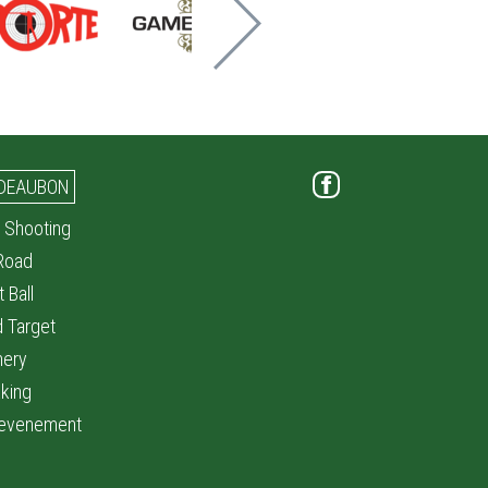
DEAUBON
 Shooting
 Road
t Ball
d Target
hery
king
evenement