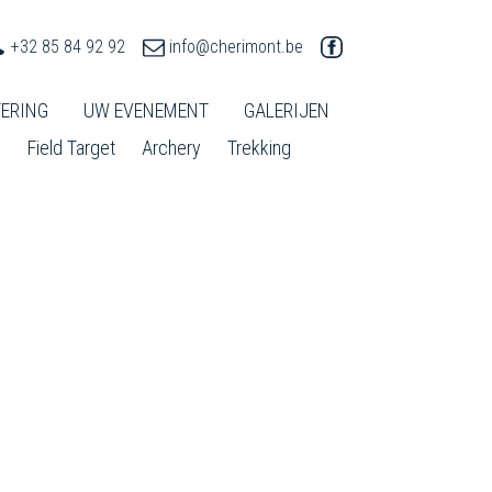
+32 85 84 92 92
info@cherimont.be
ERING
UW EVENEMENT
GALERIJEN
l
Field Target
Archery
Trekking