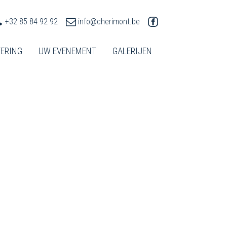
+32 85 84 92 92
info@cherimont.be
ERING
UW EVENEMENT
GALERIJEN