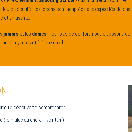
és de la
Chérimont Shooting School
vous montreront comment
en toute sécurité. Les leçons sont adaptées aux capacités de cha
le et amusante.
es
juniors
et les
dames
. Pour plus de confort, nous disposons de f
oins bruyantes et à faible recul.
ON
 formule découverte comprenant :
(formules au choix – voir tarif)