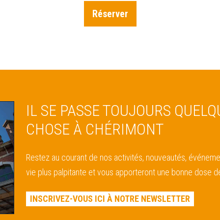
Réserver
IL SE PASSE TOUJOURS QUELQ
CHOSE À CHÉRIMONT
Restez au courant de nos activités, nouveautés, événeme
vie plus palpitante et vous apporteront une bonne dose de
INSCRIVEZ-VOUS ICI À NOTRE NEWSLETTER