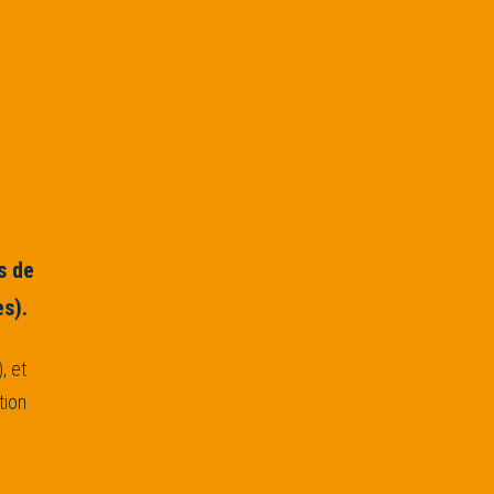
s de
es).
, et
tion