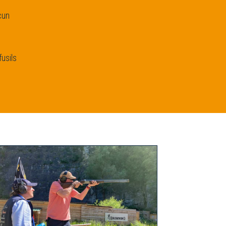
cun
usils