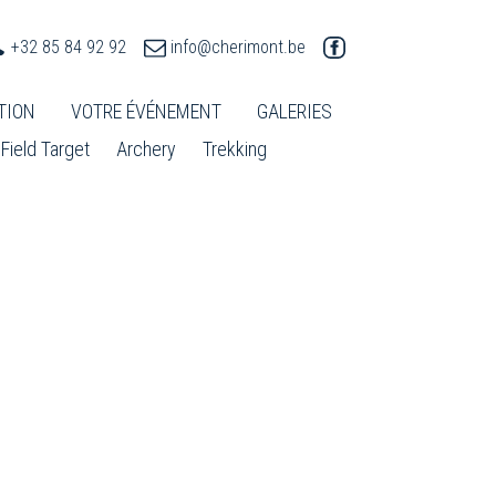
+32 85 84 92 92
info@cherimont.be
TION
VOTRE ÉVÉNEMENT
GALERIES
Field Target
Archery
Trekking