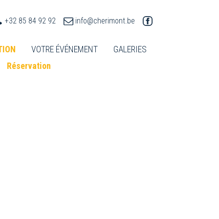
+32 85 84 92 92
info@cherimont.be
TION
VOTRE ÉVÉNEMENT
GALERIES
Réservation