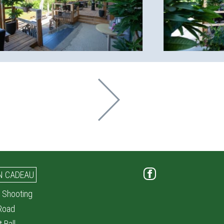
N CADEAU
 Shooting
 Road
t Ball