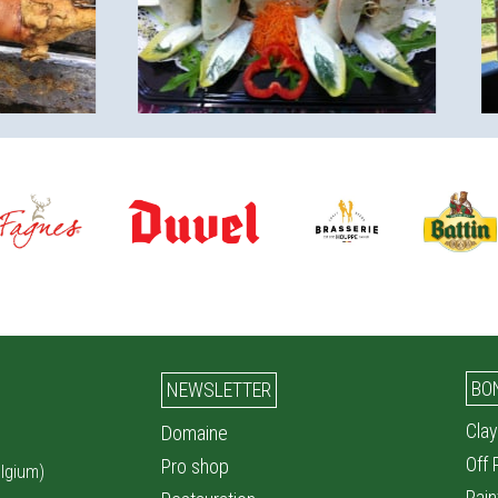
BO
NEWSLETTER
Clay
Domaine
Off
Pro shop
lgium)
Pain