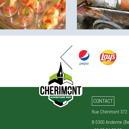
CONTACT
Rue Chérimont 372
B-5300 Andenne (Be